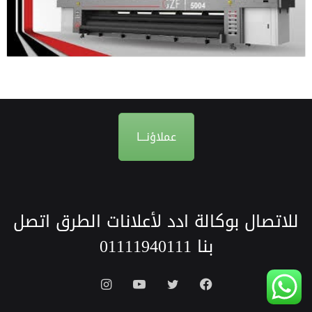
عملاؤنـــا
للاتصال بوكالة ادد لأعلانات الطرق اتصل
بنا
01111940111
فيسبوك
تويتر
يوتيوب
انستقرام