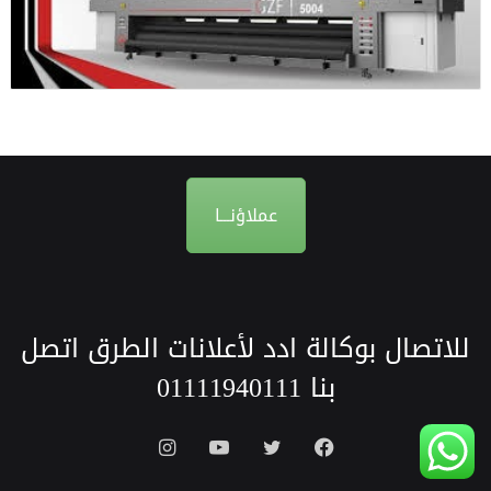
عملاؤنـــا
للاتصال بوكالة ادد لأعلانات الطرق اتصل
بنا
01111940111
فيسبوك
تويتر
يوتيوب
انستقرام