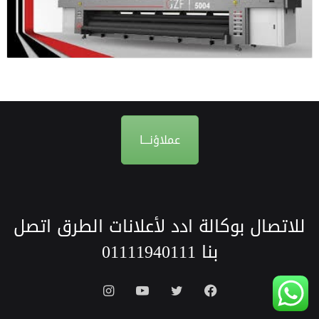
عملاؤنـــا
للاتصال بوكالة ادد لأعلانات الطرق اتصل
بنا
01111940111
فيسبوك
تويتر
يوتيوب
انستقرام